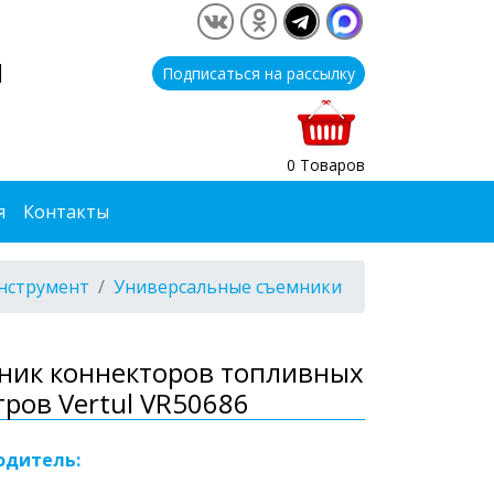
1
Подписаться на рассылку
0 Товаров
я
Контакты
нструмент
Универсальные съемники
ник коннекторов топливных
ров Vertul VR50686
одитель: