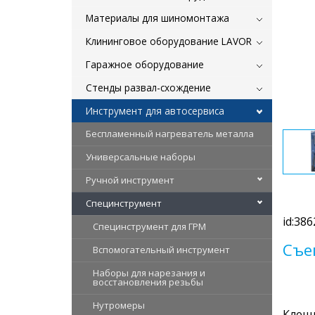
Материалы для шиномонтажа
Клининговое оборудование LAVOR
Гаражное оборудование
Стенды развал-схождение
Инструмент для автосервиса
Беспламенный нагреватель металла
Универсальные наборы
Ручной инструмент
Специнструмент
id:386
Специнструмент для ГРМ
Съе
Вспомогательный инструмент
Наборы для нарезания и
восстановления резьбы
Нутромеры
Клещи