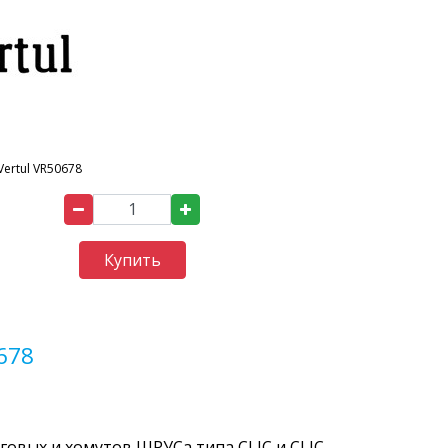
Vertul VR50678
Купить
678
говых и хомутов ШРУСа типа CLIC и CLIC-