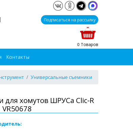
1
Подписаться на рассылку
0 Товаров
я
Контакты
нструмент
Универсальные съемники
 для хомутов ШРУСа Clic-R
l VR50678
одитель: