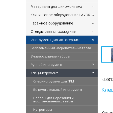
Материалы для шиномонтажа
Клининговое оборудование LAVOR
Гаражное оборудование
Стенды развал-схождение
Инструмент для автосервиса
Беспламенный нагреватель металла
Универсальные наборы
Ручной инструмент
Специнструмент
id:381
Специнструмент для ГРМ
Кле
Вспомогательный инструмент
Наборы для нарезания и
восстановления резьбы
Нутромеры
Клещи