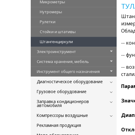
Микрометры
ТУЛ
Нутромеры
Штанг
Рулетки
измер
Облад
Стойки и штативы
Штангенциркули
-- ко
Электроинструмент
-- фу
Система хранения, мебель
-- во
Инструмент общего назначения
стали
Диагностическое оборудование
Пара
Грузовое оборудование
Знач
Заправка кондиционеров
автомобиля
Диап
Компрессоры воздушные
Рекламная продукция
Откл