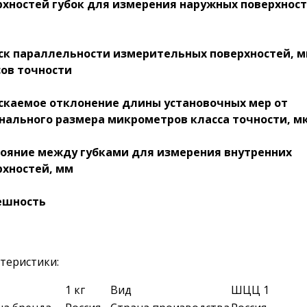
рхностей губок для измерения наружных поверхност
ск параллельности измерительных поверхностей, м
сов точности
скаемое отклонение длины установочных мер от
нального размера микрометров класса точности, м
тояние между губками для измерения внутренних
рхностей, мм
ешность
теристики:
1 кг
Вид
ШЦЦ 1