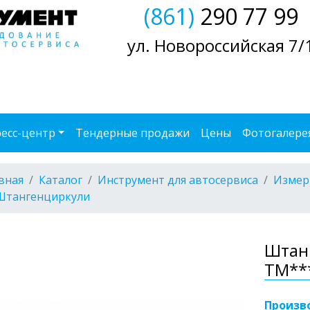
(861)
290 77 99
ул. Новороссийская 7/
есс-центр
Тендерные продажи
Цены
Фотогалере
вная
Каталог
Инструмент для автосервиса
Измер
Штангенциркули
Штан
ТМ**
Произв