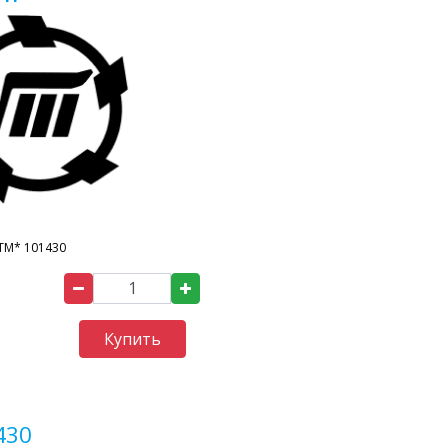
ТМ* 101430
Купить
430