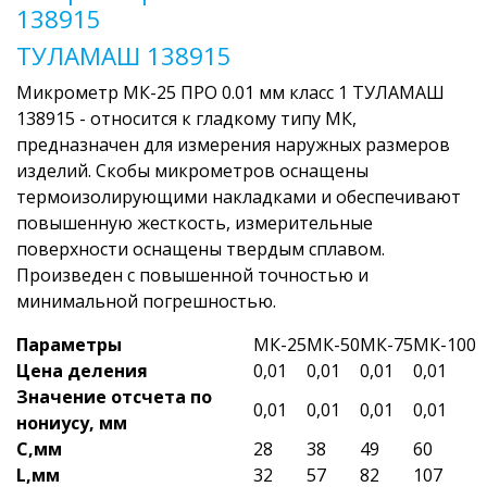
138915
ТУЛАМАШ 138915
Микрометр МК-25 ПРО 0.01 мм класс 1 ТУЛАМАШ
138915 - относится к гладкому типу МК,
предназначен для измерения наружных размеров
изделий. Скобы микрометров оснащены
термоизолирующими накладками и обеспечивают
повышенную жесткость, измерительные
поверхности оснащены твердым сплавом.
Произведен с повышенной точностью и
минимальной погрешностью.
Параметры
МК-25
МК-50
МК-75
МК-100
Цена деления
0,01
0,01
0,01
0,01
Значение отсчета по
0,01
0,01
0,01
0,01
нониусу, мм
С,мм
28
38
49
60
L,мм
32
57
82
107