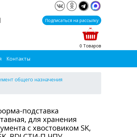
1
Подписаться на рассылку
0 Товаров
я
Контакты
умент общего назначения
форма-подставка
тавная, для хранения
умента с хвостовиком SK,
SK, BDI СТИ-П.ЧПУ