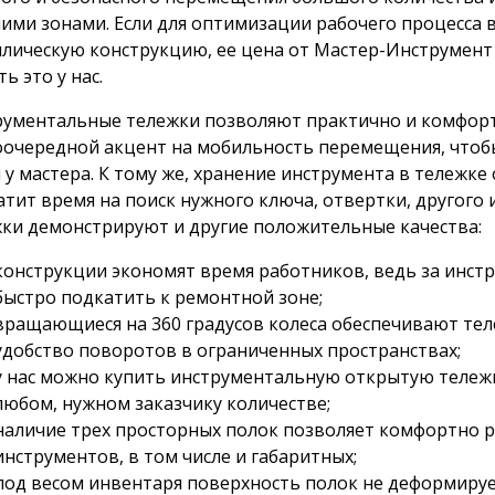
ими зонами. Если для оптимизации рабочего процесса 
лическую конструкцию, ее цена от Мастер-Инструмент
ть это у нас.
ументальные тележки позволяют практично и комфорт
очередной акцент на мобильность перемещения, чтобы
 у мастера. К тому же, хранение инструмента в тележке
атит время на поиск нужного ключа, отвертки, другого 
ки демонстрируют и другие положительные качества:
конструкции экономят время работников, ведь за инст
быстро подкатить к ремонтной зоне;
вращающиеся на 360 градусов колеса обеспечивают те
удобство поворотов в ограниченных пространствах;
у нас можно купить инструментальную открытую тележк
любом, нужном заказчику количестве;
наличие трех просторных полок позволяет комфортно 
инструментов, в том числе и габаритных;
под весом инвентаря поверхность полок не деформиру