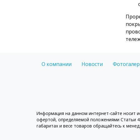
Проре
покры
прово
тележ
О компании
Новости
Фотогалер
Информация на данном интернет-сайте носит ис
офертой, определяемой положениями Статьи 43
габаритах и весе товаров обращайтесь к мене