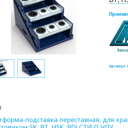
Произв
Артикул:
1
тформа-подставка переставная, для хра
стовиком SK, BT, HSK, BDI СТИ-П.ЧПУ