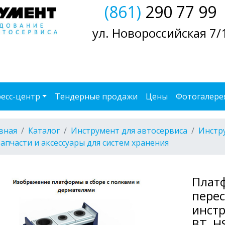
(861)
290 77 99
ул. Новороссийская 7/
есс-центр
Тендерные продажи
Цены
Фотогалере
вная
Каталог
Инструмент для автосервиса
Инстр
Запчасти и аксессуары для систем хранения
Плат
перес
инстр
BT, H