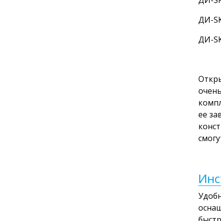
ДИ-SK
ДИ-SK
Откры
очень
компл
ее за
конст
смогу
Инс
Удобн
оснащ
быстр