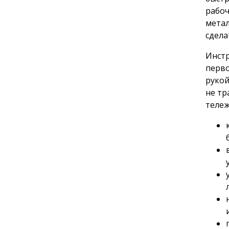
рабоч
метал
сдела
Инстр
перво
рукой
не тр
тележ