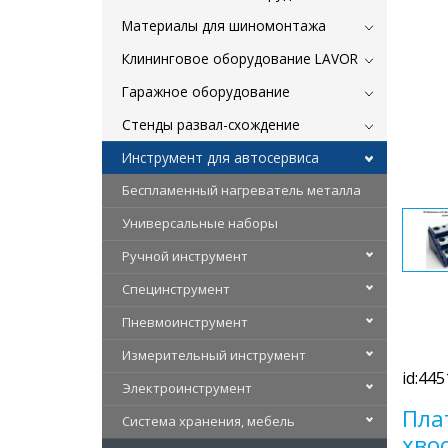
Материалы для шиномонтажа
Клининговое оборудование LAVOR
Гаражное оборудование
Стенды развал-схождение
Инструмент для автосервиса
Беспламенный нагреватель металла
Универсальные наборы
Ручной инструмент
Специнструмент
Пневмоинструмент
Измерительный инструмент
id:445
Электроинструмент
Пла
Система хранения, мебель
хво