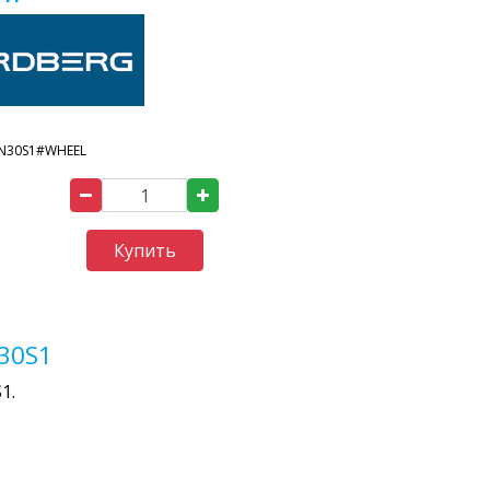
N30S1#WHEEL
Купить
30S1
1.