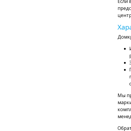
Если 
предс
центр
Хар
Домкр
Мы пр
марки
компл
менед
Обрат