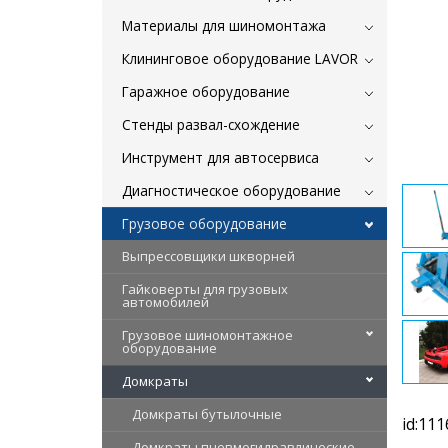
Материалы для шиномонтажа
Клининговое оборудование LAVOR
Гаражное оборудование
Стенды развал-схождение
Инструмент для автосервиса
Диагностическое оборудование
Грузовое оборудование
Выпрессовщики шкворней
Гайковерты для грузовых
автомобилей
Грузовое шиномонтажное
оборудование
Домкраты
Домкраты бутылочные
id:111
Домкраты пневмогидравлические