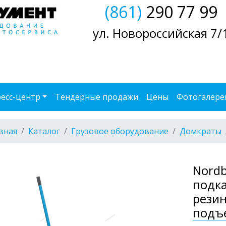
(861)
290 77 99
ул. Новороссийская 7/
есс-центр
Тендерные продажи
Цены
Фотогалере
вная
Каталог
Грузовое оборудование
Домкраты
Nordb
подка
резин
подъ