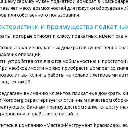
вашему сервису нужен подкатной домкрат в Краснодаре
тавляет массу возможностей для покупки оборудований
ов или собственного пользования.
актеристики и преимущества подкатны
аты, которые относят к классу подкатных, имеют ряд
Использование подкатных домкратов существенно обле
рабочих операций;
Эти устройства отличаются мобильностью и простотой 
При необходимости можно приобрести домкрат со знач
позволит выполнять работы не только с легковыми авто
спецтехникой.
едлагаем вниманию клиентов подкатные домкраты кит
 Nordberg характеризуется отличным качеством сборки
ектующих. Важным преимуществом является доступная 
жеров или в прайс-листе на сайте.
итесь в компанию «Мастер-Инструмент Краснодар», ес