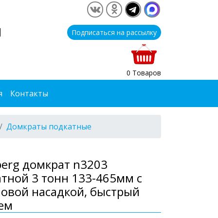
1
Подписаться на рассылку
0 Товаров
я
Контакты
Домкраты подкатные
erg домкрат n3203
тной 3 тонн 133-465мм с
овой насадкой, быстрый
ем