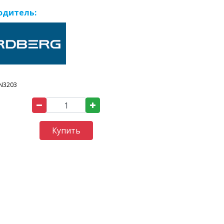
одитель:
N3203
Купить