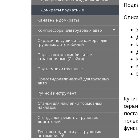
Подк
Домкраты подкатные
Описа
Канавные домкраты
Компрессоры для грузовых авто
Окрасочно-сушильные камеры для
грузовых автомобилей
Подставки автомобильные
страховочные (Стойки)
Подъемники грузовые
Пресс гидравлический для грузовых
авто
Ручной инструмент
Купит
Станки для наклепки тормозных
серви
накладок
поста
Стенды для ремонта грузовых
тольк
двигателей
функц
Тестеры подвески для грузовых
автомобилей