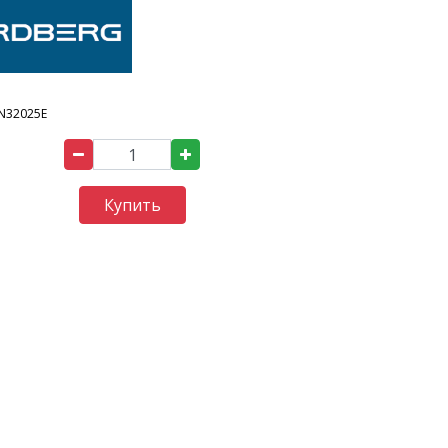
N32025E
Купить