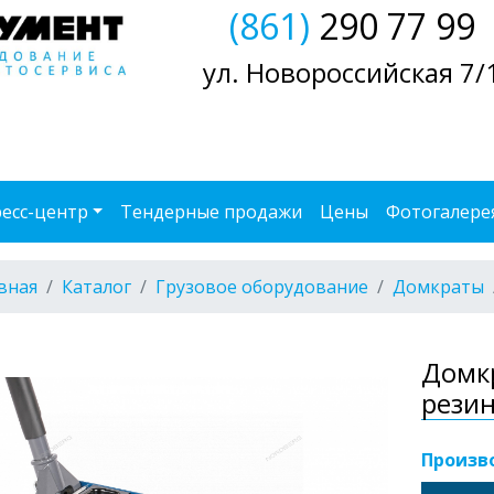
(861)
290 77 99
ул. Новороссийская 7/
есс-центр
Тендерные продажи
Цены
Фотогалере
вная
Каталог
Грузовое оборудование
Домкраты
Домкр
резин
Произв