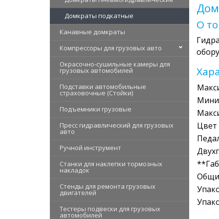
Дом
Домкраты подкатные
О т
Канавные домкраты
Гидр
Компрессоры для грузовых авто
обору
Окрасочно-сушильные камеры для
Хар
грузовых автомобилей
Подставки автомобильные
Макс
страховочные (Стойки)
Миним
Подъемники грузовые
Макс
Цвет
Пресс гидравлический для грузовых
авто
Педа
Ручной инструмент
Двух
**Габ
Станки для наклепки тормозных
накладок
Общий
Стенды для ремонта грузовых
Упак
двигателей
Упак
Тестеры подвески для грузовых
автомобилей