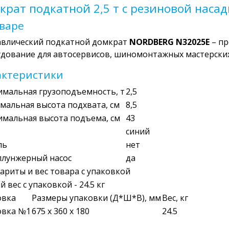
крат подкатной 2,5 т с резиновой наса
оваре
авлический подкатной домкрат
NORDBERG N32025E
– пр
дование для автосервисов, шиномонтажных мастерских
актеристики
имальная грузоподъемность, т
2,5
альная высота подхвата, см
8,5
имальная высота подъема, см
43
синий
ль
нет
плунжерный насос
да
ариты и вес товара с упаковкой
 вес с упаковкой - 24.5 кг
овка
Размеры упаковки (Д*Ш*В), мм
Вес, кг
овка №1
675 x 360 x 180
24.5