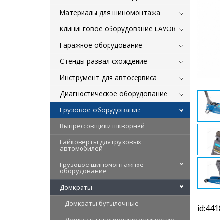
Материалы для шиномонтажа
Клининговое оборудование LAVOR
Гаражное оборудование
Стенды развал-схождение
Инструмент для автосервиса
Диагностическое оборудование
Грузовое оборудование
Выпрессовщики шкворней
Гайковерты для грузовых
автомобилей
Грузовое шиномонтажное
оборудование
Домкраты
Домкраты бутылочные
id:441
Домкраты пневмогидравлические