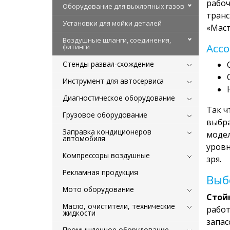
рабоч
Оборудование для выхлопных газов
транс
Установки для мойки деталей
«Маст
Воздушные шланги, соединения,
Ассо
фитинги
Стенды развал-схождение
Инструмент для автосервиса
Диагностическое оборудование
Так ч
Грузовое оборудование
выбра
Заправка кондиционеров
модел
автомобиля
уровн
Компрессоры воздушные
зря.
Рекламная продукция
Выб
Мото оборудование
Стой
Масло, очистители, технические
работ
жидкости
запас
Промышленное оборудование