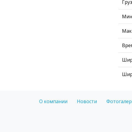
Гру
Мин
Мак
Вре
Шир
Шир
О компании
Новости
Фотогалер