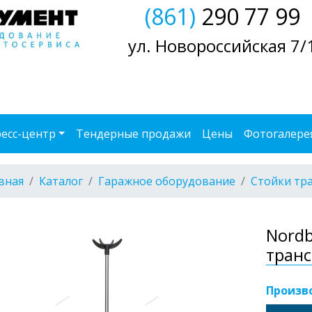
(861)
290 77 99
ул. Новороссийская 7/
есс-центр
Тендерные продажи
Цены
Фотогалере
вная
Каталог
Гаражное оборудование
Стойки тр
Nordb
транс
Произв