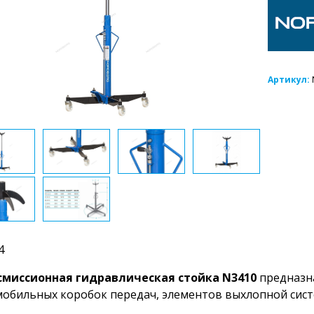
Артикул:
4
смиссионная гидравлическая cтойка N3410
предназна
обильных коробок передач, элементов выхлопной систе