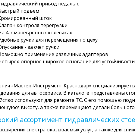
Гидравлический привод педалью
Быстрый подъем
Хромированный шток
Клапан контроля перегрузки
На 4-х маневренных колесиках
Удобные ручки для перемещения по цеху
Опускание - за счет ручки
Возможно применение различных адаптеров
Четырех-опорное широкое основание для устойчивости
ния «Мастер-Инструмент Краснодар» специализируетс
дования для автосервиса. В каталоге представлены ст
йство используют для ремонта ТС. С его помощью под
ющуюся высоту, а также перемещают детали большого 
окий ассортимент гидравлических сто
асширения спектра оказываемых услуг, а также для сн