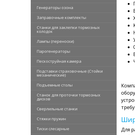
Генераторы озона
Заправочные комплекты
Станки для заклепки тормозных
колодок
Лампы (переноски)
Парогенераторы
Пескоструйная камера
Подставки страховочные (Стойки
мезанические)
Подъемные столы
Компа
обору
Станок для проточки тормозных
дисков
устро
требу
Сверлильные станки
Шир
Стяжки пружин
Тиски слесарные
Для р