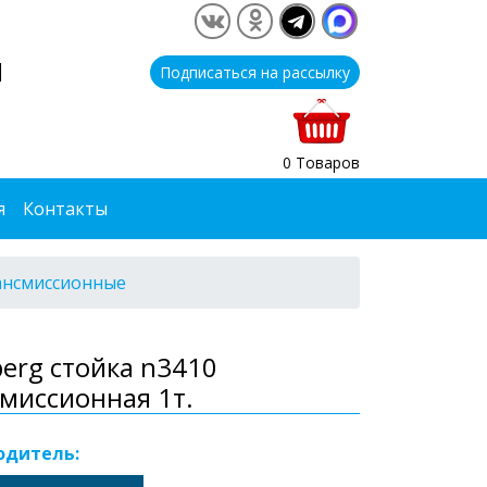
1
Подписаться на рассылку
0 Товаров
я
Контакты
ансмиссионные
erg стойка n3410
миссионная 1т.
одитель: