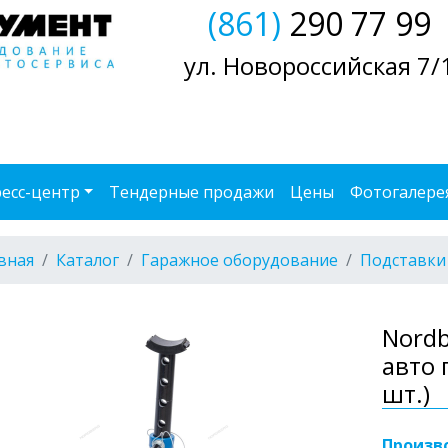
(861)
290 77 99
ул. Новороссийская 7/
есс-центр
Тендерные продажи
Цены
Фотогалере
вная
Каталог
Гаражное оборудование
Подставки
Nordb
авто 
шт.)
Произв