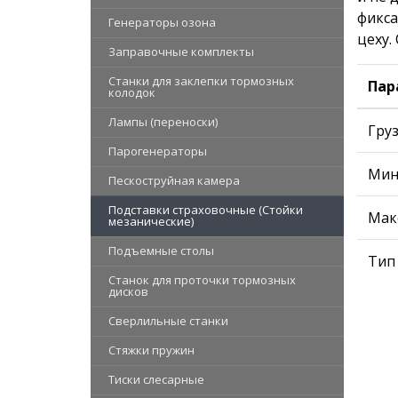
фикса
Генераторы озона
цеху.
Заправочные комплекты
Станки для заклепки тормозных
Пар
колодок
Лампы (переноски)
Гру
Парогенераторы
Мин
Пескоструйная камера
Подставки страховочные (Стойки
Мак
мезанические)
Подъемные столы
Тип
Станок для проточки тормозных
дисков
Сверлильные станки
Стяжки пружин
Тиски слесарные