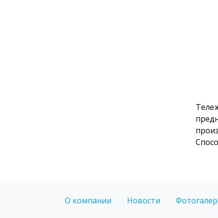
Тележ
предн
произ
Спосо
О компании
Новости
Фотогалер