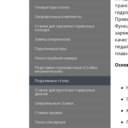
транс
Генераторы озона
гидро
Заправочные комплекты
Привы
Функц
Станки для заклепки тормозных
колодок
заряж
качес
Лампы (переноски)
педал
Парогенераторы
плавн
Пескоструйная камера
Осно
Подставки страховочные (Стойки
мезанические)
Подъемные столы
Станок для проточки тормозных
дисков
Сверлильные станки
Стяжки пружин
Тиски слесарные