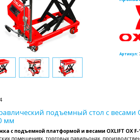
Артикул:
4
равлический подъемный стол с весами OX
0 мм
жка с подъемной платформой и весами OXLIFT OX F-
ских помещениях, торговых павильонах, производствен