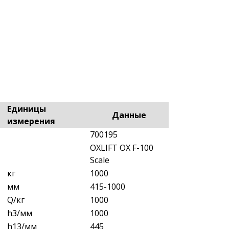
Единицы
Данные
измерения
700195
OXLIFT OX F-100
Scale
кг
1000
мм
415-1000
Q/кг
1000
h3/мм
1000
h13/мм
445