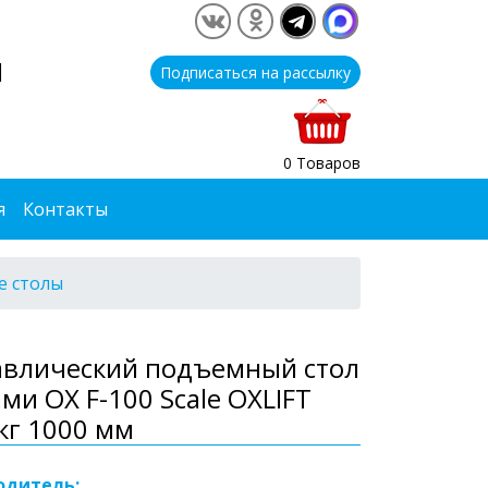
1
Подписаться на рассылку
0 Товаров
я
Контакты
 столы
авлический подъемный стол
ами OX F-100 Scale OXLIFT
кг 1000 мм
одитель: