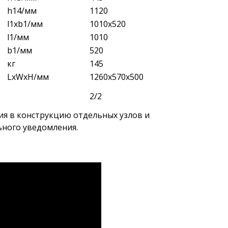
h14/мм
1120
l1xb1/мм
1010х520
l1/мм
1010
b1/мм
520
кг
145
LxWxH/мм
1260x570x500
2/2
ия в конструкцию отдельных узлов и
ьного уведомления.