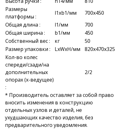
Высота ручки :
h14/мм
810
Размеры
l1xb1/мм
700х450
платформы :
Общая длина :
l1/мм
700
Общая ширина :
b1/мм
450
Собственный вес :
кг
50
Размер упаковки :
LxWxH/мм
820x470x325
Кол-во колес
спереди/сзади/на
дополнительных
2/2
опорах (х-ведущее)
:
* Производитель оставляет за собой право
вносить изменения в конструкцию
отдельных узлов и деталей, не
ухудшающих качество изделия, без
предварительного уведомления.