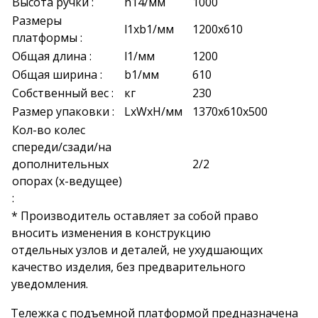
Высота ручки :
h14/мм
1000
Размеры
l1xb1/мм
1200х610
платформы :
Общая длина :
l1/мм
1200
Общая ширина :
b1/мм
610
Собственный вес :
кг
230
Размер упаковки :
LxWxH/мм
1370x610x500
Кол-во колес
спереди/сзади/на
дополнительных
2/2
опорах (х-ведущее)
:
* Производитель оставляет за собой право
вносить изменения в конструкцию
отдельных узлов и деталей, не ухудшающих
качество изделия, без предварительного
уведомления.
Тележка с подъемной платформой предназначена