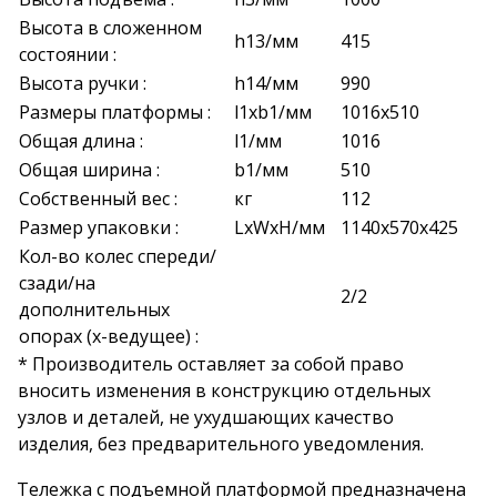
Высота в сложенном
h13/мм
415
состоянии :
Высота ручки :
h14/мм
990
Размеры платформы :
l1xb1/мм
1016х510
Общая длина :
l1/мм
1016
Общая ширина :
b1/мм
510
Собственный вес :
кг
112
Размер упаковки :
LxWxH/мм
1140x570x425
Кол-во колес спереди/
сзади/на
2/2
дополнительных
опорах (х-ведущее) :
* Производитель оставляет за собой право
вносить изменения в конструкцию отдельных
узлов и деталей, не ухудшающих качество
изделия, без предварительного уведомления.
Тележка с подъемной платформой предназначена