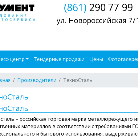
(861)
290 77 99
ул. Новороссийская 7/
есс-центр
Тендерные продажи
Цены
Фотогалере
вная
Производители
ТехноСталь
ноСталь
ноСталь
сталь – российская торговая марка металлорежущего и
твенных материалов в соответствии с требованиями Г
ссионального и бытового использования, выдерживают