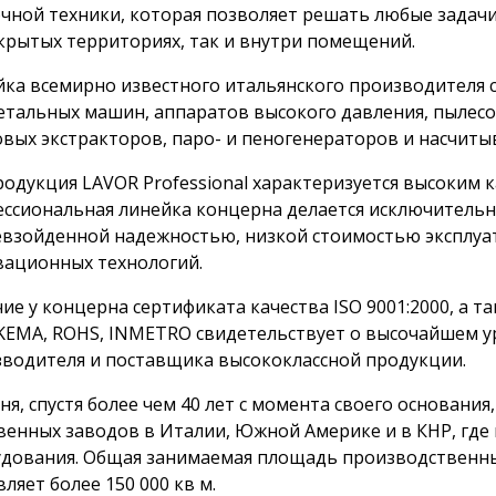
чной техники, которая позволяет решать любые задачи 
крытых территориях, так и внутри помещений.
ка всемирно известного итальянского производителя 
тальных машин, аппаратов высокого давления, пылесос
вых экстракторов, паро- и пеногенераторов и насчитыв
родукция LAVOR Professional характеризуется высоким 
ссиональная линейка концерна делается исключительно
взойденной надежностью, низкой стоимостью эксплуа
ационных технологий.
ие у концерна сертификата качества ISO 9001:2000, а та
KEMA, ROHS, INMETRO свидетельствует о высочайшем 
водителя и поставщика высококлассной продукции.
ня, спустя более чем 40 лет с момента своего основан
венных заводов в Италии, Южной Америке и в КНР, где
дования. Общая занимаемая площадь производственных
вляет более 150 000 кв м.