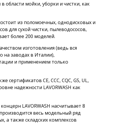
в области мойки, уборки и чистки, как
состоит из поломоечных, однодисковых и
ов для сухой чистки, пылеводососов,
ает более 200 моделей.
качеством изготовления (ведь вся
 на заводах в Италии),
тации и применением только
кже сертификатов CE, CCC, CQC, GS, UL,
уровне надежности LAVORWASH как
ия, концерн LAVORWASH насчитывает 8
 производится весь модельный ряд
, а также складских комплексов