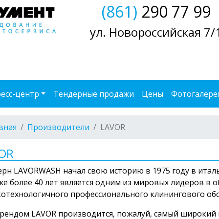
(861)
290 77 99
ул. Новороссийская 7/
есс-центр
Тендерные продажи
Цены
Фотогалере
вная
Производители
LAVOR
OR
рн LAVORWASH начал свою историю в 1975 году в италь
же более 40 лет является одним из мировых лидеров в 
отехнологичного профессионального клинингового об
рендом LAVOR производится, пожалуй, самый широкий