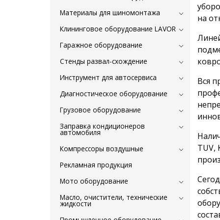
уборо
Материалы для шиномонтажа
на от
Клининговое оборудование LAVOR
Линей
Гаражное оборудование
подме
ковро
Стенды развал-схождение
Инструмент для автосервиса
Вся п
профе
Диагностическое оборудование
непре
Грузовое оборудование
иннов
Заправка кондиционеров
автомобиля
Налич
TUV, 
Компрессоры воздушные
произ
Рекламная продукция
Сегод
Мото оборудование
собст
Масло, очистители, технические
обору
жидкости
соста
Промышленное оборудование