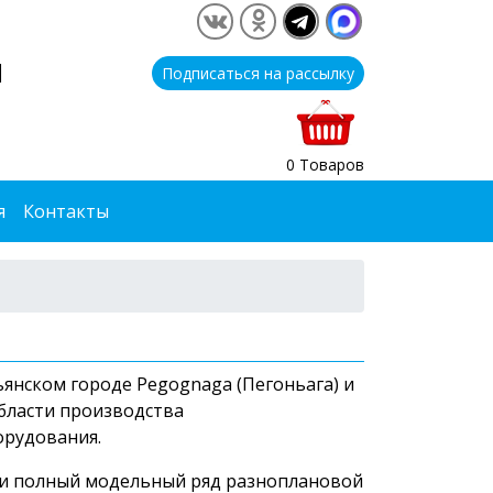
1
Подписаться на рассылку
0 Товаров
я
Контакты
янском городе Pegognaga (Пегоньага) и
области производства
орудования.
 и полный модельный ряд разноплановой